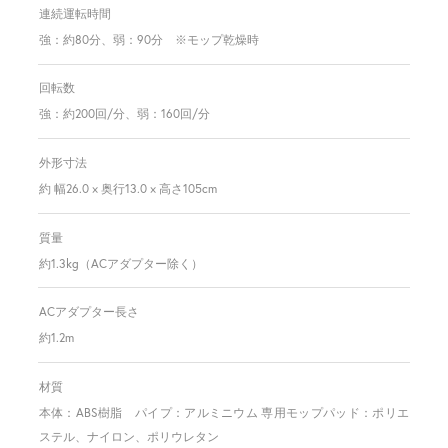
連続運転時間
強：約80分、弱：90分 ※モップ乾燥時
回転数
強：約200回/分、弱：160回/分
外形寸法
約 幅26.0 × 奥行13.0 × 高さ105cm
質量
約1.3kg（ACアダプター除く）
ACアダプター長さ
約1.2m
材質
本体：ABS樹脂 パイプ：アルミニウム 専用モップパッド：ポリエ
ステル、ナイロン、ポリウレタン